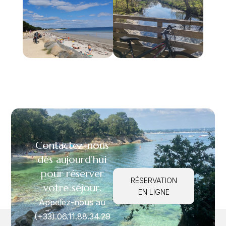
Contactez-nous
dès aujourd’hui
pour réserver
RÉSERVATION
votre séjour.
EN LIGNE
Appelez-nous au
(+33).06.11.88.34.29