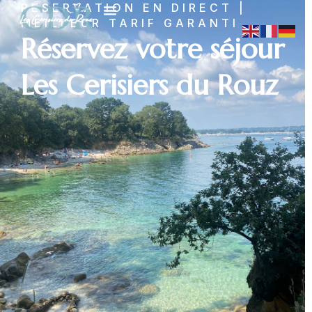
RÉSERVATION EN DIRECT |
MEILLEUR TARIF GARANTI
Réservez votre séjour
Les Cerisiers du Rouz